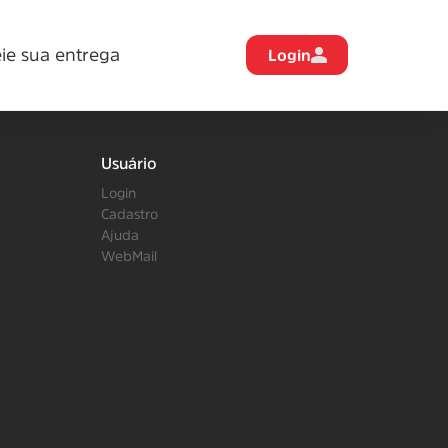
eie sua entrega
Login
Usuário
Login
Cadastro
Ajuda
WebMail