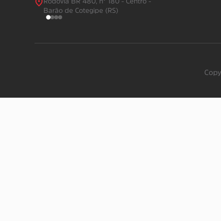
Rodovia BR 480, n° 180 - Centro -
Barão de Cotegipe (RS)
Copy