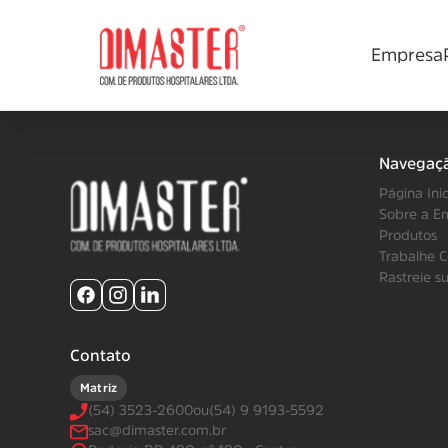
Empresa
Navegaç
Página Inic
Sobre a E
Produtos
Trabalhe 
Rastreie s
Contato
Matriz
(54) 3523-2600
ou
(54) 9 9193-5592
sac@dimaster.com.br